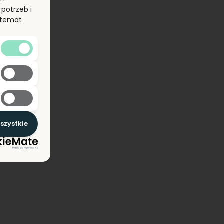
potrzeb i
a temat
szystkie