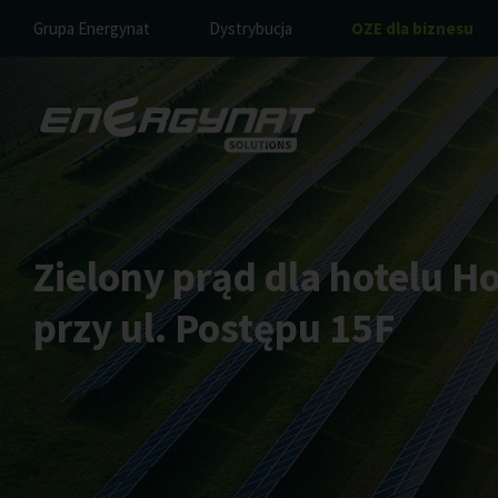
Grupa Energynat
Dystrybucja
OZE dla biznesu
Zielony prąd dla hotelu 
przy ul. Postępu 15F