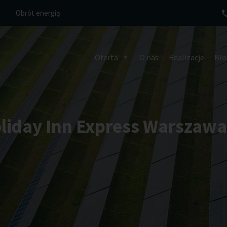
Obrót energią
Oferta
O nas
Realizacje
Blo
Holiday Inn Express Warsza