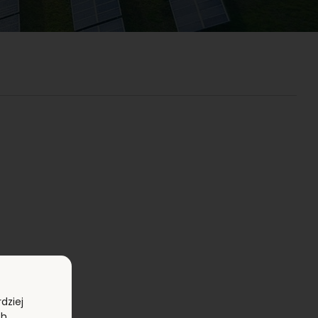
dziej
ch