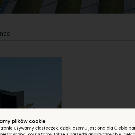
 nas
amy plików cookie
stronie używamy ciasteczek, dzięki czemu jest ona dla Ciebie bar
i niezawodna. Korzystamy także z narzędzi analitycznych w cela