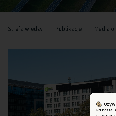
Strefa wiedzy
Publikacje
Media o
Używ
Na naszej 
przyjazna 