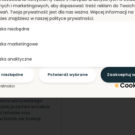
nych i marketingowych, aby dopasować treść reklam do Twoich 
wań. Twoja prywatność jest dla nas ważna. Więcej informacji n
kies znajdziesz w naszej polityce prywatności.
zka niezbędne
zka marketingowe
zka analityczne
Inn Express
o niezbędne
Potwierdź wybrane
Zaakceptuj w
przy ul.
watności
 sercu warszawskiego
jnej przystani w trakcie
l lotniska oraz
w hotelu nie brakuje