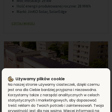
Moc instalacji: 29 kW
Ilość energii produkowanej rocznie: 28 MWh
Marki: JinKO Solar, SolarEdge
CZYTAJ WIĘCEJ
Używamy plików cookie
Na naszej stronie używamy ciasteczek, dzięki czemu
jest ona dla Ciebie bardziej przyjazna i niezawodna.
Korzystamy także z narzędzi analitycznych w celach
statystycznych i marketingowych, aby dopasować
treść reklam do Twoich potrzeb i zainteresowań. Twoja
prywatność jest dla nas ważna. Więcej informacji na