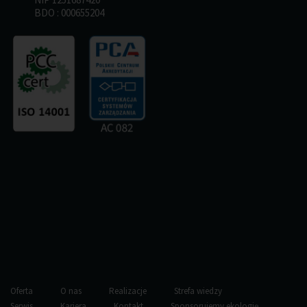
BDO : 000655204
Oferta
O nas
Realizacje
Strefa wiedzy
Serwis
Kariera
Kontakt
Sponsorujemy ekologię