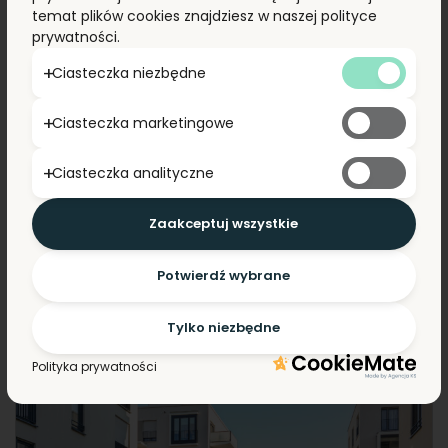
temat plików cookies znajdziesz w naszej polityce
prywatności.
Ciasteczka niezbędne
SPOŁEM PSS ZGODA w Płocku
Ciasteczka marketingowe
Moc instalacji: 39,95 kW
Ilość energii produkowanej rocznie: 40,11 kWh
Ciasteczka analityczne
Marki: JinKO Solar, SolarEdge
Zaakceptuj wszystkie
CZYTAJ WIĘCEJ
Potwierdź wybrane
Tylko niezbędne
Polityka prywatności