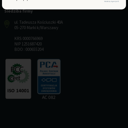
Siedziba firmy
ul. Tadeusza Kościuszki 40A
05-270 Marki k/Warszawy
KRS 0000766969
NIP 1251687420
BDO : 000655204