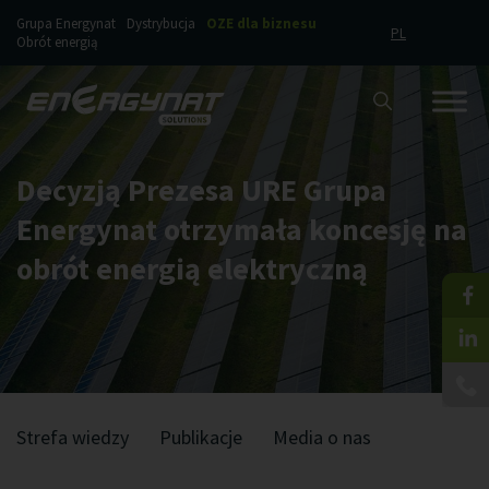
Grupa Energynat
Dystrybucja
OZE dla biznesu
PL
Obrót energią
Decyzją Prezesa URE Grupa
Energynat otrzymała koncesję na
obrót energią elektryczną
Strefa wiedzy
Publikacje
Media o nas