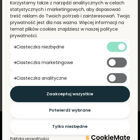
elektryczną
Korzystamy także z narzędzi analitycznych w celach
statystycznych i marketingowych, aby dopasować
Źródło: CIRE.pl
treść reklam do Twoich potrzeb i zainteresowań. Twoja
prywatność jest dla nas ważna. Więcej informacji na
Decyzją Prezesa URE Grupa Energynat otrzymała
temat plików cookies znajdziesz w naszej polityce
koncesję na obrót energią elektryczną.
prywatności.
Kompleksowy zakres usług oferowany w ramach
Ciasteczka niezbędne
grupy naszych spółek jest zdecydowanym
wyróżnikiem oferty Energynat, która posiada teraz
wszystkie „elementy OZE-energetycznej układanki.
Ciasteczka marketingowe
Ciasteczka analityczne
CZYTAJ WIĘCEJ
Zaakceptuj wszystkie
Potwierdź wybrane
Tylko niezbędne
Polityka prywatności