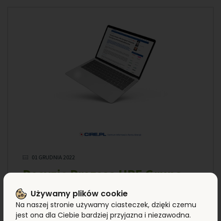
01 GRUDNIA 2022
Decyzją Prezesa URE Grupa
Energynat otrzymała
Używamy plików cookie
koncesję na obrót energią
Na naszej stronie używamy ciasteczek, dzięki czemu
jest ona dla Ciebie bardziej przyjazna i niezawodna.